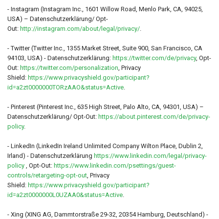
- Instagram (Instagram Inc., 1601 Willow Road, Menlo Park, CA, 94025,
USA) – Datenschutzerklärung/ Opt-
Out:
http://instagram.com/about/legal/privacy/
.
- Twitter (Twitter Inc., 1355 Market Street, Suite 900, San Francisco, CA
94103, USA) - Datenschutzerklärung:
https://twitter.com/de/privacy
, Opt-
Out:
https://twitter.com/personalization
, Privacy
Shield:
https://www.privacyshield.gov/participant?
id=a2zt0000000TORzAAO&status=Active
.
- Pinterest (Pinterest Inc., 635 High Street, Palo Alto, CA, 94301, USA) –
Datenschutzerklärung/ Opt-Out:
https://about.pinterest.com/de/privacy-
policy
.
- LinkedIn (LinkedIn Ireland Unlimited Company Wilton Place, Dublin 2,
Irland) - Datenschutzerklärung
https://www.linkedin.com/legal/privacy-
policy
, Opt-Out:
https://www.linkedin.com/psettings/guest-
controls/retargeting-opt-out
, Privacy
Shield:
https://www.privacyshield.gov/participant?
id=a2zt0000000L0UZAA0&status=Active
.
- Xing (XING AG, Dammtorstraße 29-32, 20354 Hamburg, Deutschland) -