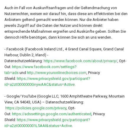
Auch im Fall von Auskunftsanfragen und der Geltendmachung von
Nutzerrechten, weisen wir darauf hin, dass diese am effektivsten bei den
Anbietern geltend gemacht werden können. Nur die Anbieter haben
jeweils Zugriff auf die Daten der Nutzer und können direkt
entsprechende Maßnahmen ergreifen und Auskünfte geben. Sollten Sie
dennoch Hilfe benötigen, dann können Sie sich an uns wenden.
- Facebook (Facebook Ireland Ltd., 4 Grand Canal Square, Grand Canal
Harbour, Dublin 2, Irland) -
Datenschutzerklärung:
https://www.facebook.com/about/privacy/
, Opt-
Out:
https://www.facebook.com/settings?
tab=ads
und
http://www.youronlinechoices.com
, Privacy
Shield:
https://www.privacyshield.gov/participant?
id=a2zt0000000GnywAAC&status=Active
.
- Google/ YouTube (Google LLC, 1600 Amphitheatre Parkway, Mountain
View, CA 94043, USA) – Datenschutzerklärung:
https://policies.google.com/privacy
, Opt-
Out:
https://adssettings.google.com/authenticated
, Privacy
Shield:
https://www.privacyshield.gov/participant?
id=a2zt000000001L5AAI&status=Active
.