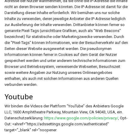
Adresse der Nutzer wahrnehmen, da sie ohne die IP-Adresse die Inhalte
nicht an deren Browser senden könnten. Die IP-Adresse ist damit für die
Darstellung dieser Inhalte erforderlich. Wir bemühen uns nur solche
Inhalte zu verwenden, deren jeweilige Anbieter die IP-Adresse lediglich
zur Auslieferung der Inhalte verwenden. Drittanbieter können ferner so
genannte Pixel-Tags (unsichtbare Grafiken, auch als "Web Beacons"
bezeichnet) für statistische oder Marketingzwecke verwenden. Durch
die "Pixel-Tags" können Informationen, wie der Besucherverkehr auf den
Seiten dieser Website ausgewertet werden. Die pseudonymen
Informationen können ferner in Cookies auf dem Gerät der Nutzer
gespeichert werden und unter anderem technische Informationen zum
Browser und Betriebssystem, verweisende Webseiten, Besuchszeit
sowie weitere Angaben zur Nutzung unseres Onlineangebotes
enthalten, als auch mit solchen Informationen aus anderen Quellen
verbunden werden.
Youtube
Wir binden die Videos der Plattform “YouTube” des Anbieters Google
LLC, 1600 Amphitheatre Parkway, Mountain View, CA 94043, USA, ein.
Datenschutzerklärung:
https://www.google.com/policies/privacy/
, Opt-
Out: <ahref="https://adssettings.google.com/authenticated"
target="_blank" rel="noopener